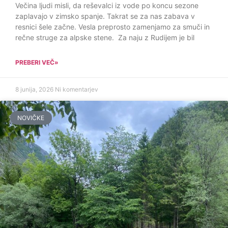
Večina ljudi misli, da reševalci iz vode po koncu sezone
zaplavajo v zimsko spanje. Takrat se za nas zabava v
resnici šele začne. Vesla preprosto zamenjamo za smuči in
rečne struge za alpske stene. Za naju z Rudijem je bil
PREBERI VEČ»
8 junija, 2026
Ni komentarjev
NOVIČKE