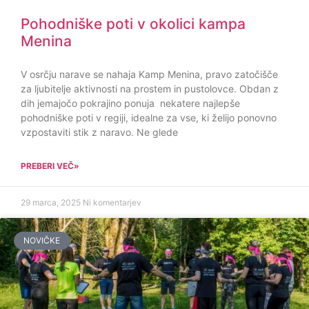
Pohodniške poti v okolici kampa
Menina
V osrčju narave se nahaja Kamp Menina, pravo zatočišče
za ljubitelje aktivnosti na prostem in pustolovce. Obdan z
dih jemajočo pokrajino ponuja nekatere najlepše
pohodniške poti v regiji, idealne za vse, ki želijo ponovno
vzpostaviti stik z naravo. Ne glede
PREBERI VEČ»
29 marca, 2025
Ni komentarjev
NOVIČKE