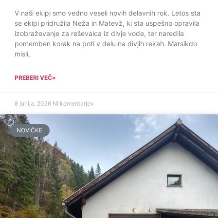
V naši ekipi smo vedno veseli novih delavnih rok. Letos sta
se ekipi pridružila Neža in Matevž, ki sta uspešno opravila
izobraževanje za reševalca iz divje vode, ter naredila
pomemben korak na poti v delu na divjih rekah. Marsikdo
misli,
PREBERI VEČ»
8 junija, 2026
Ni komentarjev
NOVIČKE