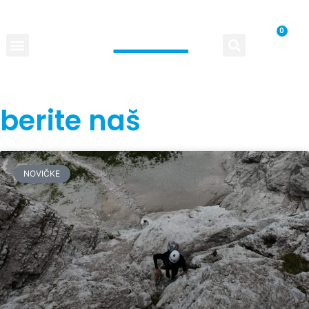
0
SLO
berite naš
Blog
NOVIČKE