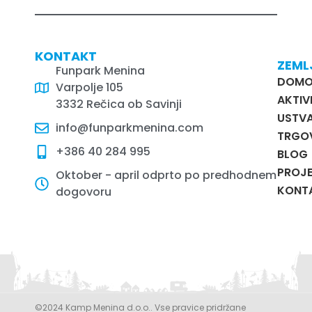
KONTAKT
ZEML
Funpark Menina
DOM
Varpolje 105
AKTIV
3332 Rečica ob Savinji
USTVA
info@funparkmenina.com
TRGO
+386 40 284 995
BLOG
PROJE
Oktober - april odprto po predhodnem
KONT
dogovoru
©2024 Kamp Menina d.o.o.. Vse pravice pridržane