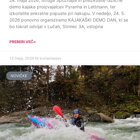
24. maja 2026, Struge Spoznajte in preizkusite različne
demo kajake proizvajalcev Pyranha in Lettmann, ter
izkoristite enkratne popuste pri nakupu. V nedeljo, 24. 5.
2026 ponovno organiziramo KAJAKAŠKI DEMO DAN, ki se
bo tokrat odvijal v Lučah, Strmec 3A, vstopna
PREBERI VEČ»
13 maja, 2026
Ni komentarjev
NOVIČKE