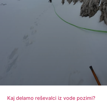
Kaj delamo reševalci iz vode pozimi?