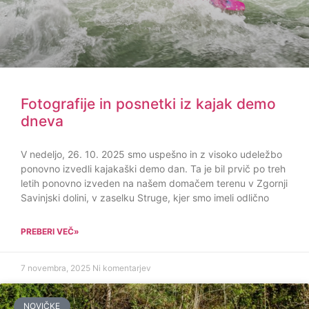
Fotografije in posnetki iz kajak demo
dneva
V nedeljo, 26. 10. 2025 smo uspešno in z visoko udeležbo
ponovno izvedli kajakaški demo dan. Ta je bil prvič po treh
letih ponovno izveden na našem domačem terenu v Zgornji
Savinjski dolini, v zaselku Struge, kjer smo imeli odlično
PREBERI VEČ»
7 novembra, 2025
Ni komentarjev
NOVIČKE