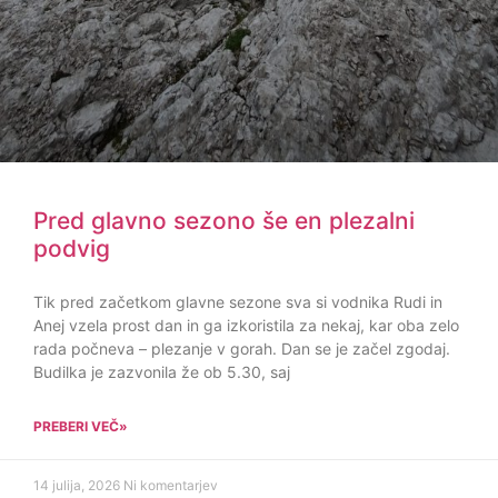
Pred glavno sezono še en plezalni
podvig
Tik pred začetkom glavne sezone sva si vodnika Rudi in
Anej vzela prost dan in ga izkoristila za nekaj, kar oba zelo
rada počneva – plezanje v gorah. Dan se je začel zgodaj.
Budilka je zazvonila že ob 5.30, saj
PREBERI VEČ»
14 julija, 2026
Ni komentarjev