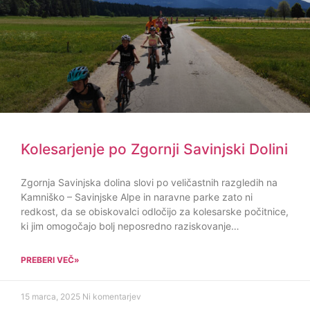
Kolesarjenje po Zgornji Savinjski Dolini
Zgornja Savinjska dolina slovi po veličastnih razgledih na
Kamniško – Savinjske Alpe in naravne parke zato ni
redkost, da se obiskovalci odločijo za kolesarske počitnice,
ki jim omogočajo bolj neposredno raziskovanje…
PREBERI VEČ»
15 marca, 2025
Ni komentarjev