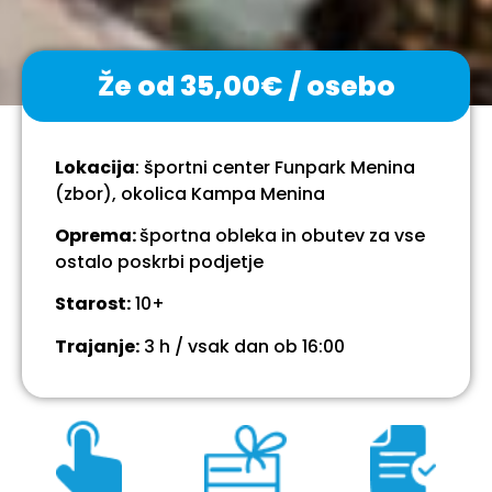
Že od 35,00€ / osebo
Lokacija
: športni center Funpark Menina
(zbor), okolica Kampa Menina
Oprema:
športna obleka in obutev za vse
ostalo poskrbi podjetje
Starost:
10+
Trajanje:
3 h / vsak dan ob 16:00