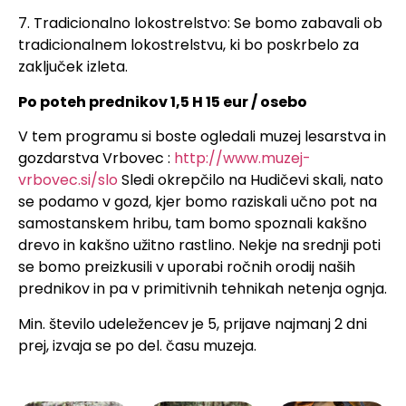
7. Tradicionalno lokostrelstvo: Se bomo zabavali ob
tradicionalnem lokostrelstvu, ki bo poskrbelo za
zaključek izleta.
Po poteh prednikov 1,5 H 15 eur / osebo
V tem programu si boste ogledali muzej lesarstva in
gozdarstva Vrbovec :
http://www.muzej-
vrbovec.si/slo
Sledi okrepčilo na Hudičevi skali, nato
se podamo v gozd, kjer bomo raziskali učno pot na
samostanskem hribu, tam bomo spoznali kakšno
drevo in kakšno užitno rastlino. Nekje na srednji poti
se bomo preizkusili v uporabi ročnih orodij naših
prednikov in pa v primitivnih tehnikah netenja ognja.
Min. število udeležencev je 5, prijave najmanj 2 dni
prej, izvaja se po del. času muzeja.