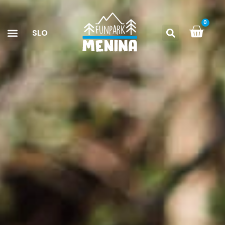
0
SLO