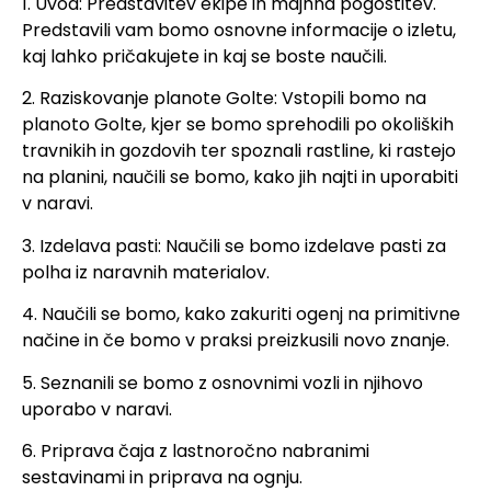
1. Uvod: Predstavitev ekipe in majhna pogostitev.
Predstavili vam bomo osnovne informacije o izletu,
kaj lahko pričakujete in kaj se boste naučili.
2. Raziskovanje planote Golte: Vstopili bomo na
planoto Golte, kjer se bomo sprehodili po okoliških
travnikih in gozdovih ter spoznali rastline, ki rastejo
na planini, naučili se bomo, kako jih najti in uporabiti
v naravi.
3. Izdelava pasti: Naučili se bomo izdelave pasti za
polha iz naravnih materialov.
4. Naučili se bomo, kako zakuriti ogenj na primitivne
načine in če bomo v praksi preizkusili novo znanje.
5. Seznanili se bomo z osnovnimi vozli in njihovo
uporabo v naravi.
6. Priprava čaja z lastnoročno nabranimi
sestavinami in priprava na ognju.