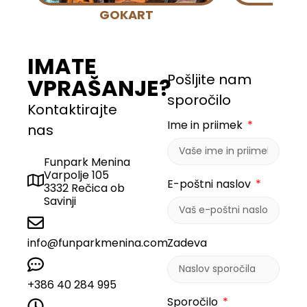
GOKART
IMATE
Pošljite nam
VPRAŠANJE?
sporočilo
Kontaktirajte
Ime in priimek
nas
Funpark Menina
Varpolje 105
E-poštni naslov
3332 Rečica ob
Savinji
info@funparkmenina.com
Zadeva
+386 40 284 995
Sporočilo