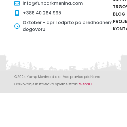
info@funparkmenina.com
TRGO
+386 40 284 995
BLOG
PROJE
Oktober - april odprto po predhodnem
KONT
dogovoru
©2024 Kamp Menina d.o.o.. Vse pravice pridržane
Oblikovanje in izdelava spletne strani
WebNET