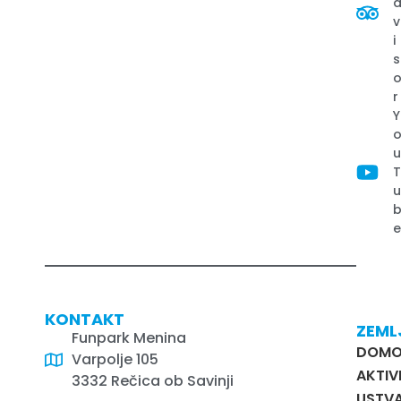
v
i
s
r
Y
KONTAKT
ZEML
Funpark Menina
DOM
Varpolje 105
AKTIV
3332 Rečica ob Savinji
USTVA