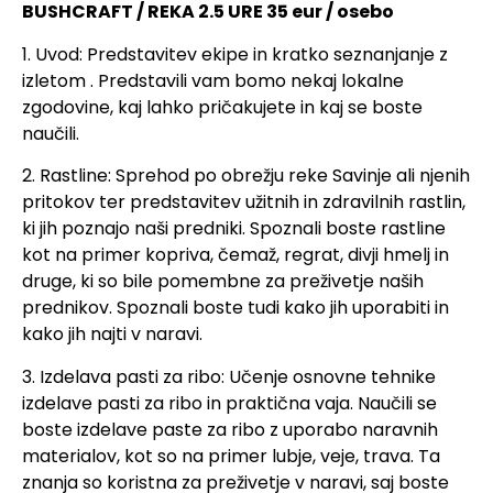
BUSHCRAFT / REKA 2.5 URE 35 eur / osebo
1. Uvod: Predstavitev ekipe in kratko seznanjanje z
izletom . Predstavili vam bomo nekaj lokalne
zgodovine, kaj lahko pričakujete in kaj se boste
naučili.
2. Rastline: Sprehod po obrežju reke Savinje ali njenih
pritokov ter predstavitev užitnih in zdravilnih rastlin,
ki jih poznajo naši predniki. Spoznali boste rastline
kot na primer kopriva, čemaž, regrat, divji hmelj in
druge, ki so bile pomembne za preživetje naših
prednikov. Spoznali boste tudi kako jih uporabiti in
kako jih najti v naravi.
3. Izdelava pasti za ribo: Učenje osnovne tehnike
izdelave pasti za ribo in praktična vaja. Naučili se
boste izdelave paste za ribo z uporabo naravnih
materialov, kot so na primer lubje, veje, trava. Ta
znanja so koristna za preživetje v naravi, saj boste