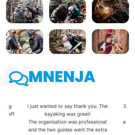
MNENJA
mping
I just wanted to say thank you. The
Supe
d staff
kayaking was great!
vod
The organisation was professional
adre
and the two guides went the extra