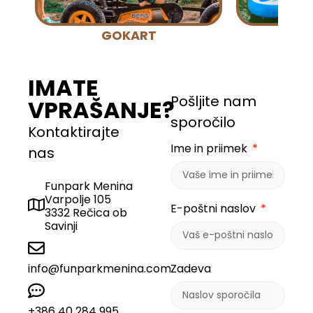
GOKART
SUP
IMATE
Pošljite nam
VPRAŠANJE?
sporočilo
Kontaktirajte
Ime in priimek
nas
Funpark Menina
Varpolje 105
E-poštni naslov
3332 Rečica ob
Savinji
info@funparkmenina.com
Zadeva
+386 40 284 995