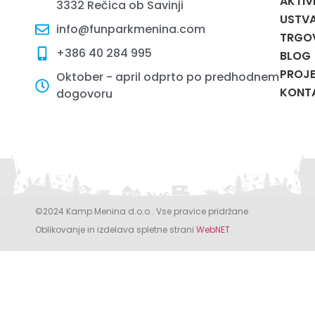
AKTIV
3332 Rečica ob Savinji
USTVA
info@funparkmenina.com
TRGO
+386 40 284 995
BLOG
PROJE
Oktober - april odprto po predhodnem
KONT
dogovoru
©2024 Kamp Menina d.o.o.. Vse pravice pridržane
Oblikovanje in izdelava spletne strani
WebNET