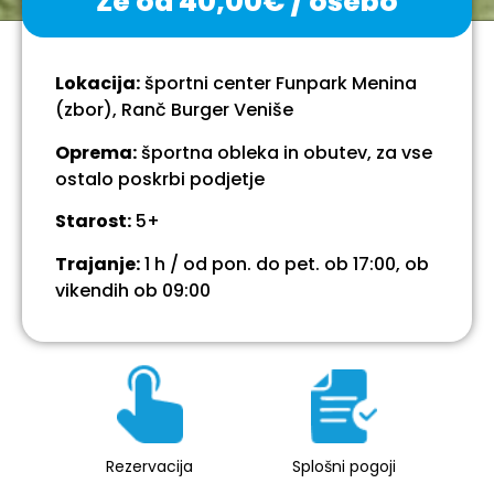
Že od 40,00€ / osebo
Lokacija:
športni center Funpark Menina
(zbor), Ranč Burger Veniše
Oprema:
športna obleka in obutev, za vse
ostalo poskrbi podjetje
Starost:
5+
Trajanje:
1 h / od pon. do pet. ob 17:00, ob
vikendih ob 09:00
Rezervacija
Splošni pogoji