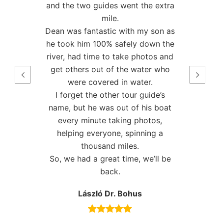
ent the extra
priporočam.
Žiga Pečnik
ith my son as
fely down the
ke photos and
he water who
n water.
tour guide’s
t of his boat
ng photos,
spinning a
les.
ime, we’ll be
Bohus