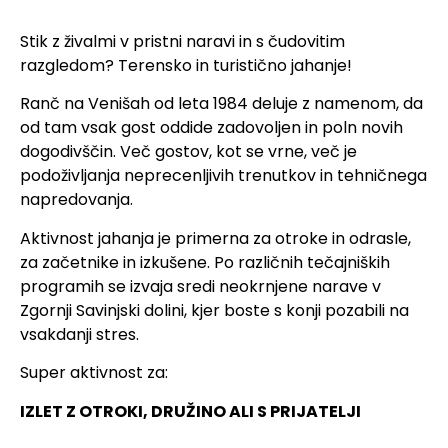
Stik z živalmi v pristni naravi in s čudovitim
razgledom? Terensko in turistično jahanje!
Ranč na Venišah od leta 1984 deluje z namenom, da
od tam vsak gost oddide zadovoljen in poln novih
dogodivščin. Več gostov, kot se vrne, več je
podoživljanja neprecenljivih trenutkov in tehničnega
napredovanja.
Aktivnost jahanja je primerna za otroke in odrasle,
za začetnike in izkušene. Po različnih tečajniških
programih se izvaja sredi neokrnjene narave v
Zgornji Savinjski dolini, kjer boste s konji pozabili na
vsakdanji stres.
Super aktivnost za:
IZLET Z OTROKI, DRUŽINO ALI S PRIJATELJI