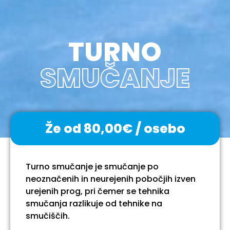
TURNO
SMUČANJE
Že od 80,00€ / osebo
Turno smučanje je smučanje po
neoznačenih in neurejenih pobočjih izven
urejenih prog, pri čemer se tehnika
smučanja razlikuje od tehnike na
smučiščih.