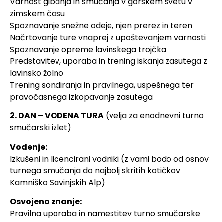
Varnost gibanja in smučanja v gorskem svetu v
zimskem času
Spoznavanje snežne odeje, njen prerez in teren
Načrtovanje ture vnaprej z upoštevanjem varnosti
Spoznavanje opreme lavinskega trojčka
Predstavitev, uporaba in trening iskanja zasutega z
lavinsko žolno
Trening sondiranja in pravilnega, uspešnega ter
pravočasnega izkopavanje zasutega
2. DAN – VODENA TURA
(velja za enodnevni turno
smučarski izlet)
Vodenje:
Izkušeni in licencirani vodniki (z vami bodo od osnov
turnega smučanja do najbolj skritih kotičkov
Kamniško Savinjskih Alp)
Osvojeno znanje:
Pravilna uporaba in namestitev turno smučarske