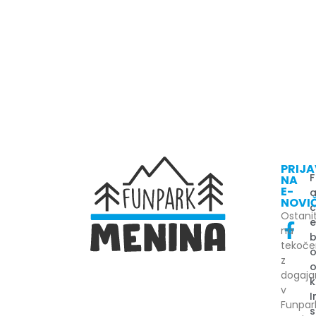
PRIJ
F
NA
E-
NOVI
Ostani
na
tekoč
z
dogaj
k
v
I
Funpar
s