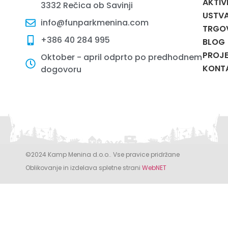
AKTIV
3332 Rečica ob Savinji
USTVA
info@funparkmenina.com
TRGO
+386 40 284 995
BLOG
PROJE
Oktober - april odprto po predhodnem
KONT
dogovoru
©2024 Kamp Menina d.o.o.. Vse pravice pridržane
Oblikovanje in izdelava spletne strani
WebNET