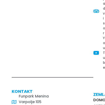
v
i
s
r
Y
KONTAKT
ZEML
Funpark Menina
DOM
Varpolje 105