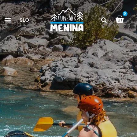
0
SLO