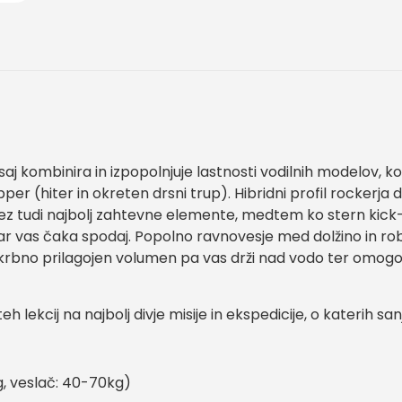
, saj kombinira in izpopolnjuje lastnosti vodilnih modelov,
per (hiter in okreten drsni trup). Hibridni profil rocker
čez tudi najbolj zahtevne elemente, medtem ko stern kick
ar vas čaka spodaj. Popolno ravnovesje med dolžino in robov
 a skrbno prilagojen volumen pa vas drži nad vodo ter omog
teh lekcij na najbolj divje misije in ekspedicije, o katerih san
kg, veslač: 40-70kg)