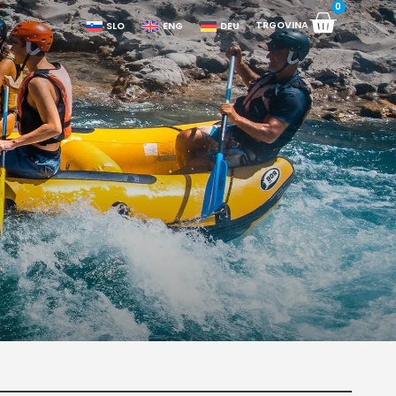
0
TRGOVINA
SLO
ENG
DEU