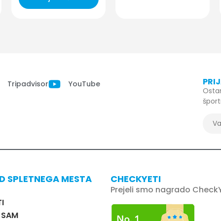
PRI
Tripadvisor
YouTube
Osta
špor
ID SPLETNEGA MESTA
CHECKYETI
Prejeli smo nagrado CheckY
I
I SAM