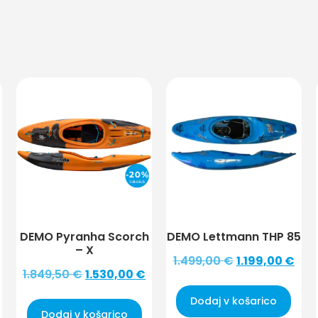
DEMO Pyranha Scorch
DEMO Lettmann THP 85
– X
1.499,00
€
1.199,00
€
1.849,50
€
1.530,00
€
Dodaj v košarico
Dodaj v košarico