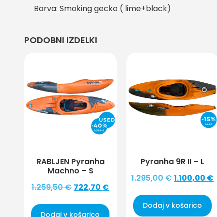
Barva: Smoking gecko ( lime+black)
PODOBNI IZDELKI
RABLJEN Pyranha
Pyranha 9R II – L
Machno – S
1.295,00
€
1.100,00
€
1.259,50
€
722,70
€
Dodaj v košarico
Dodaj v košarico