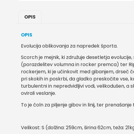
OPIS
OPIS
Evolucija oblikovanja za napredek športa.
Scorch je mejnik, ki združuje desetletja evolucije
(porazdelitev volumna in rocker premca) ter Rip
rockerjem, ki je učinkovit med gibanjem, drseč 
pri skokih in poskrbi, da gladko preskočite vse, k
turbulentni in nepredvidljivi vodi, velikodušen,
ovirali veslanje.
To je čoln za piljenje gibov in linij, ter prenašanje 
Velikost: S (dolžina: 259cm, širina 62cm, teža: 21