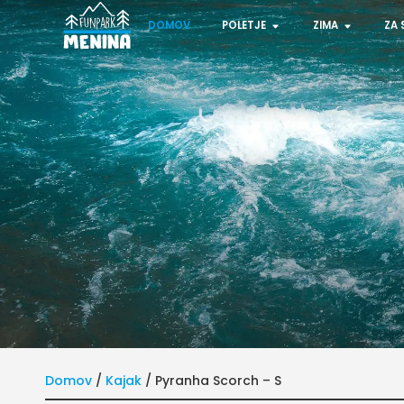
DOMOV
POLETJE
ZIMA
ZA 
Domov
/
Kajak
/ Pyranha Scorch – S