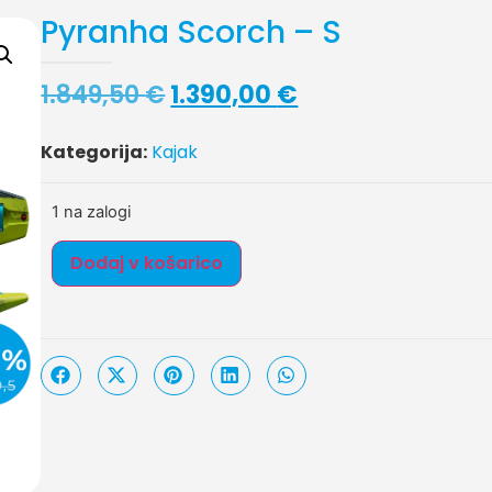
Pyranha Scorch – S
1.849,50
€
1.390,00
€
Kategorija:
Kajak
1 na zalogi
Dodaj v košarico