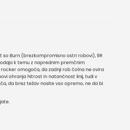
 kot so Burn (brezkompromisno ostri robovi), 9R
ja dodaja k temu z naprednim premčnim
-rocker omogoča, da zadnji rob čolna ne ovira
i ohranja hitrost in natančnost linij, tudi v
oča, da brez težav nosite vso opremo, ne da bi
jate.