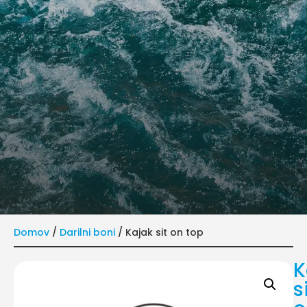
Domov
/
Darilni boni
/ Kajak sit on top
K
s