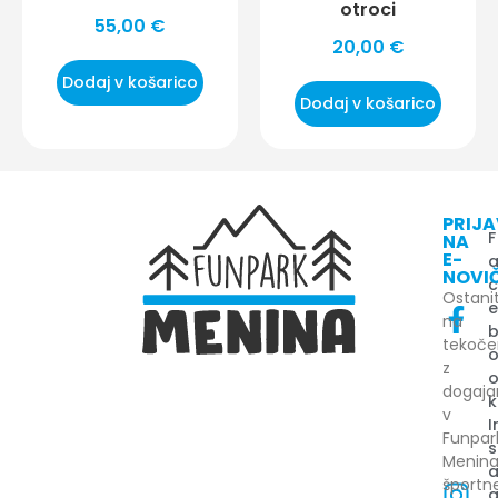
otroci
55,00
€
20,00
€
Dodaj v košarico
Dodaj v košarico
PRIJ
F
NA
E-
NOVI
Ostani
na
tekoč
z
dogaj
k
v
I
Funpar
s
Menin
šport