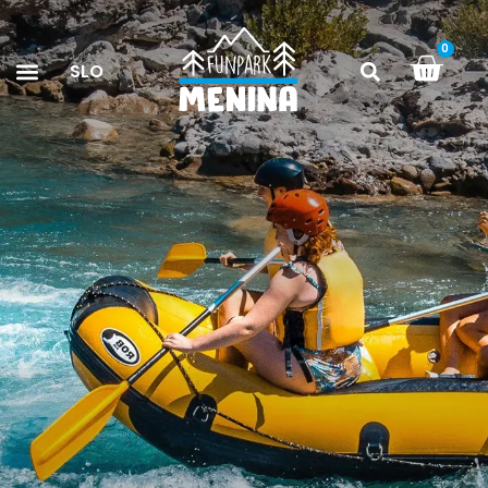
0
SLO