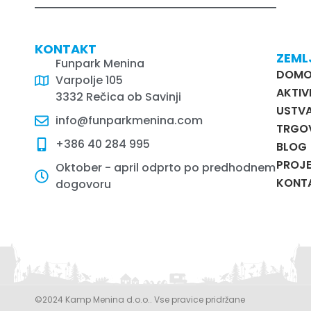
KONTAKT
ZEML
Funpark Menina
DOM
Varpolje 105
AKTIV
3332 Rečica ob Savinji
USTVA
info@funparkmenina.com
TRGO
+386 40 284 995
BLOG
PROJE
Oktober - april odprto po predhodnem
KONT
dogovoru
©2024 Kamp Menina d.o.o.. Vse pravice pridržane