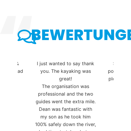
BEWERTUNG
 say thank
Super izkušnja! Bogata
Hvala za 
king was
ponudba vodnih aktivnosti,
smučanja
plezanje po adrenalinskem
prilagodil
tion was
parku,… Vsekakor
sina na
d the two
priporočam.
sproščen
extra mile.
e
Žiga Pečnik
stic with
Hele
took him
 the river,