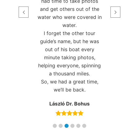
ke photos
out of the
covered in
ther tour
ut he was
at every
 photos,
, spinning
miles.
eat time,
ack.
 Bohus