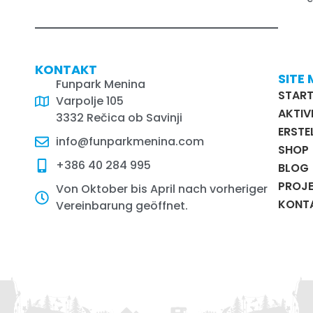
KONTAKT
SITE
Funpark Menina
START
Varpolje 105
AKTIV
3332 Rečica ob Savinji
ERSTEL
info@funparkmenina.com
SHOP
+386 40 284 995
BLOG
PROJE
Von Oktober bis April nach vorheriger
KONT
Vereinbarung geöffnet.